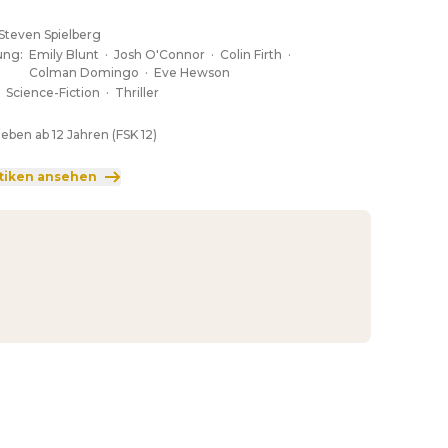
len Mitteln die Weltöffentlichkeit über die Wahrheit 
ieren.
Steven Spielberg
ung
:
Emily Blunt
·
Josh O'Connor
·
Colin Firth
·
Colman Domingo
·
Eve Hewson
:
Science-Fiction
·
Thriller
eben ab 12 Jahren (FSK 12)
itiken ansehen