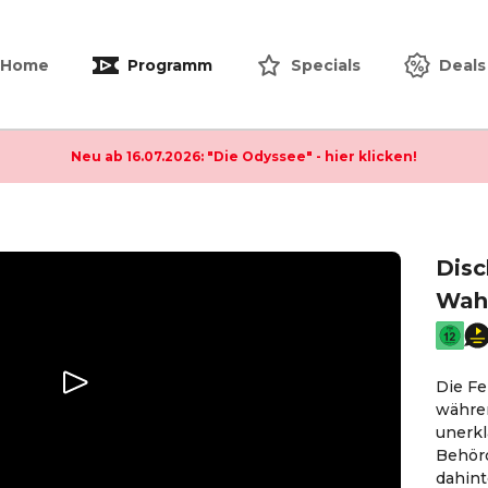
Home
Programm
Specials
Deals
Neu ab 16.07.2026: "Die Odyssee" - hier klicken!
Disc
Wah
Die Fe
währen
unerk
Behörd
dahint