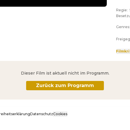
mit al
inform
Regie
:
Besetz
Genres
Freigeg
Filmkr
Dieser Film ist aktuell nicht im Programm.
Zurück zum Programm
reiheitserklärung
Datenschutz
Cookies